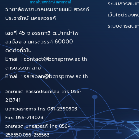
ระบบสารสนเ
วิทยาลัยพยาบาลบรมราชชนนี สวรรค์
เว็บไซต์ของห
ประชารักษ์ นครสวรรค์
ระบบสารสนเทศท
เลขที่ 45 ถ.อรรถกวี ต.ปากน้ำโพ
อ.เมือง จ.นครสวรรค์ 60000
ติดต่อทั่วไป
Email : contact@bcnsprnw.ac.th
สารบรรณกลาง
Email : saraban@bcnsprnw.ac.th
วิทยาเขต สวรรค์ประชารักษ์ โทร 056-
213741
นอกเวลราชการ โทร 081-2390903
Fax: 056-214028
วิทยาเขต นครสวรรค์ โทร 056-
256550,056-255563