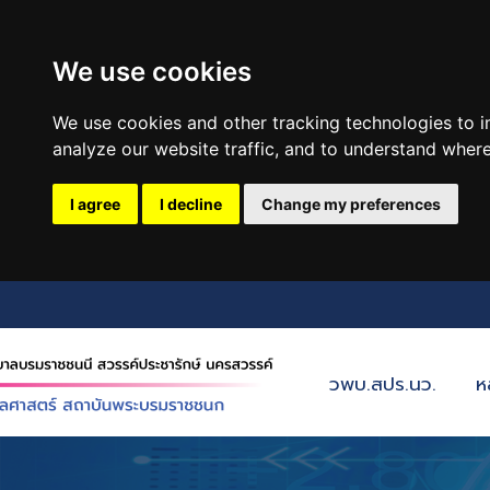
We use cookies
We use cookies and other tracking technologies to 
analyze our website traffic, and to understand where
I agree
I decline
Change my preferences
วพบ.สปร.นว.
ห