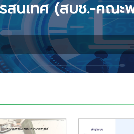
รสนเทศ (สบช.-คณะ