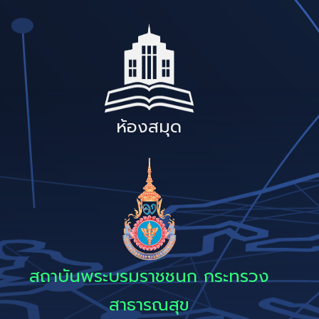
ห้องสมุด
สถาบันพระบรมราชชนก กระทรวง
สาธารณสุข