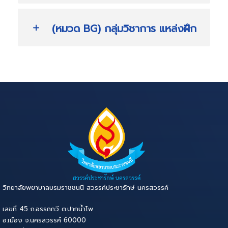
(หมวด BG) กลุ่มวิชาการ แหล่งฝึก
วิทยาลัยพยาบาลบรมราชชนนี สวรรค์ประชารักษ์ นครสวรรค์
เลขที่ 45 ถ.อรรถกวี ต.ปากน้ำโพ
อ.เมือง จ.นครสวรรค์ 60000