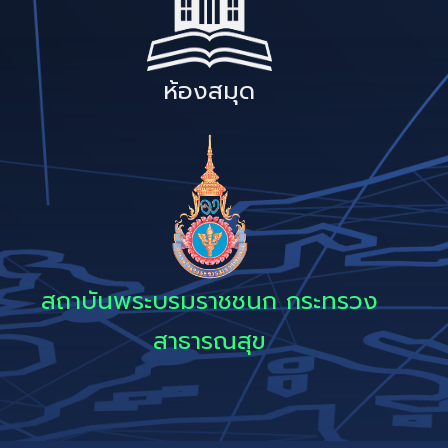
ห้องสมุด
สถาบันพระบรมราชชนก กระทรวง
สาธารณสุข