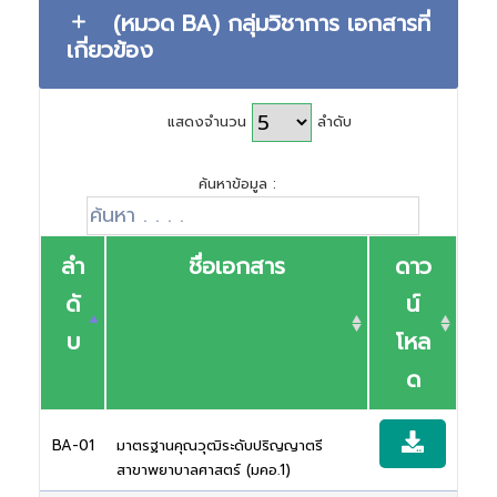
(หมวด BA) กลุ่มวิชาการ เอกสารที่
เกี่ยวข้อง
แสดงจำนวน
ลำดับ
ค้นหาข้อมูล :
ลำ
ชื่อเอกสาร
ดาว
ดั
น์
บ
โหล
ด
BA-01
มาตรฐานคุณวุฒิระดับปริญญาตรี
สาขาพยาบาลศาสตร์ (มคอ.1)